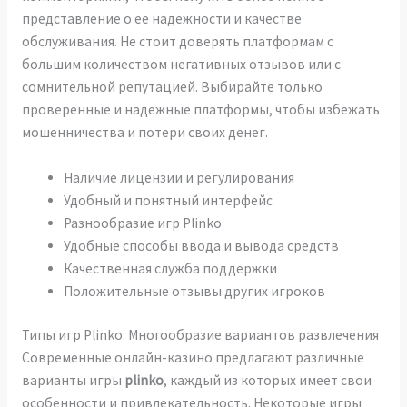
представление о ее надежности и качестве
обслуживания. Не стоит доверять платформам с
большим количеством негативных отзывов или с
сомнительной репутацией. Выбирайте только
проверенные и надежные платформы, чтобы избежать
мошенничества и потери своих денег.
Наличие лицензии и регулирования
Удобный и понятный интерфейс
Разнообразие игр Plinko
Удобные способы ввода и вывода средств
Качественная служба поддержки
Положительные отзывы других игроков
Типы игр Plinko: Многообразие вариантов развлечения
Современные онлайн-казино предлагают различные
варианты игры
plinko
, каждый из которых имеет свои
особенности и привлекательность. Некоторые игры