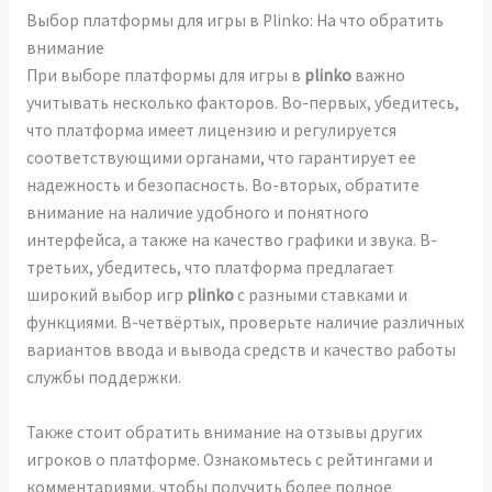
Выбор платформы для игры в Plinko: На что обратить
внимание
При выборе платформы для игры в
plinko
важно
учитывать несколько факторов. Во-первых, убедитесь,
что платформа имеет лицензию и регулируется
соответствующими органами, что гарантирует ее
надежность и безопасность. Во-вторых, обратите
внимание на наличие удобного и понятного
интерфейса, а также на качество графики и звука. В-
третьих, убедитесь, что платформа предлагает
широкий выбор игр
plinko
с разными ставками и
функциями. В-четвёртых, проверьте наличие различных
вариантов ввода и вывода средств и качество работы
службы поддержки.
Также стоит обратить внимание на отзывы других
игроков о платформе. Ознакомьтесь с рейтингами и
комментариями, чтобы получить более полное