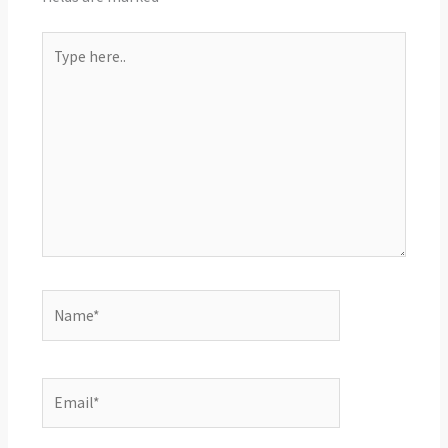
Type
here..
Name*
Email*