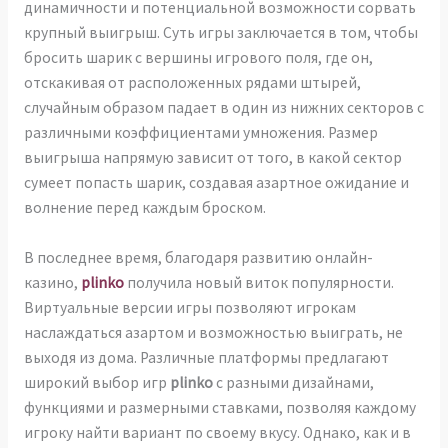
динамичности и потенциальной возможности сорвать
крупный выигрыш. Суть игры заключается в том, чтобы
бросить шарик с вершины игрового поля, где он,
отскакивая от расположенных рядами штырей,
случайным образом падает в один из нижних секторов с
различными коэффициентами умножения. Размер
выигрыша напрямую зависит от того, в какой сектор
сумеет попасть шарик, создавая азартное ожидание и
волнение перед каждым броском.
В последнее время, благодаря развитию онлайн-
казино,
plinko
получила новый виток популярности.
Виртуальные версии игры позволяют игрокам
наслаждаться азартом и возможностью выиграть, не
выходя из дома. Различные платформы предлагают
широкий выбор игр
plinko
с разными дизайнами,
функциями и размерными ставками, позволяя каждому
игроку найти вариант по своему вкусу. Однако, как и в