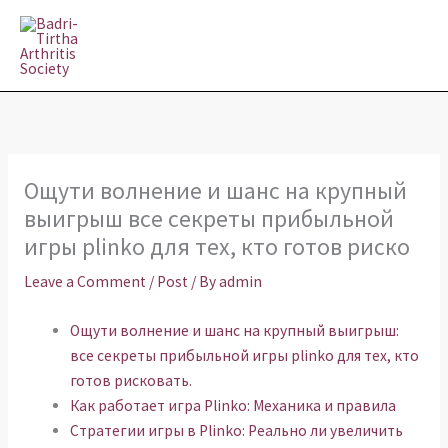
Skip
MAI
to
MEN
content
Ощути волнение и шанс на крупный
выигрыш все секреты прибыльной
игры plinko для тех, кто готов риско
Leave a Comment
/
Post
/ By
admin
Ощути волнение и шанс на крупный выигрыш:
все секреты прибыльной игры plinko для тех, кто
готов рисковать.
Как работает игра Plinko: Механика и правила
Стратегии игры в Plinko: Реально ли увеличить