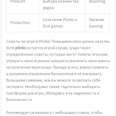
PlinkoXY
выбора количества
BGaming
рядов
Сочетание Plinko и
Hacksaw
Plinko Dice
Dice games
Gaming
Советы по игре в Plinko: Повышаем свои шансы на успех
Хотя
plinko
остается игрой случая, существуют
определенные советы, которые могут помочь игрокам
улучшить свои игровые навыки и увеличить свои шансы
на получение выигрыша. Прежде всего, важно помнить
о разумном управлении банкроллом и не рисковать
большими суммами, чем вы можете позволить себе
потерять. Необходимо также тщательно выбирать
платформу для игры, убеждаясь в ее надежности и
безопасности.
Рекомендуется начинать с небольших ставок, чтобы