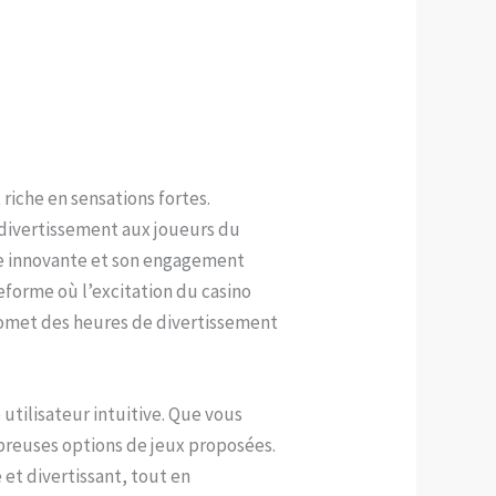
 riche en sensations fortes.
 divertissement aux joueurs du
he innovante et son engagement
eforme où l’excitation du casino
romet des heures de divertissement
utilisateur intuitive. Que vous
breuses options de jeux proposées.
 et divertissant, tout en