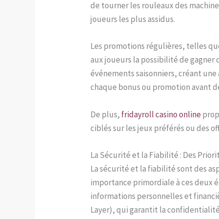
de tourner les rouleaux des machines
joueurs les plus assidus.
Les promotions régulières, telles qu
aux joueurs la possibilité de gagner
événements saisonniers, créant une a
chaque bonus ou promotion avant de l
De plus,
fridayroll casino online
prop
ciblés sur les jeux préférés ou des of
La Sécurité et la Fiabilité : Des Prior
La sécurité et la fiabilité sont des 
importance primordiale à ces deux é
informations personnelles et financi
Layer), qui garantit la confidential