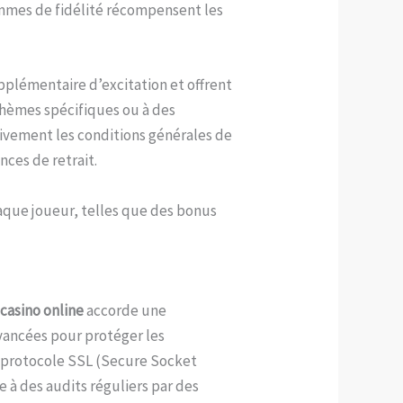
rammes de fidélité récompensent les
upplémentaire d’excitation et offrent
 thèmes spécifiques ou à des
tivement les conditions générales de
ces de retrait.
aque joueur, telles que des bonus
 casino online
accorde une
vancées pour protéger les
le protocole SSL (Secure Socket
 à des audits réguliers par des