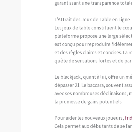
garantissant une transparence total
L’Attrait des Jeux de Table en Ligne
Les jeux de table constituent le cœu
plateforme propose une large sélecti
est conçu pour reproduire fidèlement
et des règles claires et concises. La
quête de sensations fortes et de par
Le blackjack, quant à lui, offre un 
dépasser 21. Le baccara, souvent assoc
avec ses nombreuses déclinaisons, met
la promesse de gains potentiels.
Pour aider les nouveaux joueurs,
fri
Cela permet aux débutants de se famil