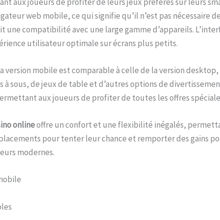
nt aux joueurs de profiter de leurs jeux préférés sur leurs sm
igateur web mobile, ce qui signifie qu’il n’est pas nécessaire 
antit une compatibilité avec une large gamme d’appareils. L’int
périence utilisateur optimale sur écrans plus petits.
la version mobile est comparable à celle de la version desktop, 
s à sous, de jeux de table et d’autres options de divertissemen
rmettant aux joueurs de profiter de toutes les offres spéciales
sino online
offre un confort et une flexibilité inégalés, permett
acements pour tenter leur chance et remporter des gains poten
oueurs modernes.
mobile
bles