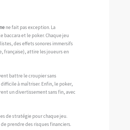
ine
ne fait pas exception. La
e baccara et le poker. Chaque jeu
istes, des effets sonores immersifs
, française), attire les joueurs en
ent battre le croupier sans
fficile à maîtriser. Enfin, le poker,
frent un divertissement sans fin, avec
des de stratégie pour chaque jeu.
 de prendre des risques financiers.