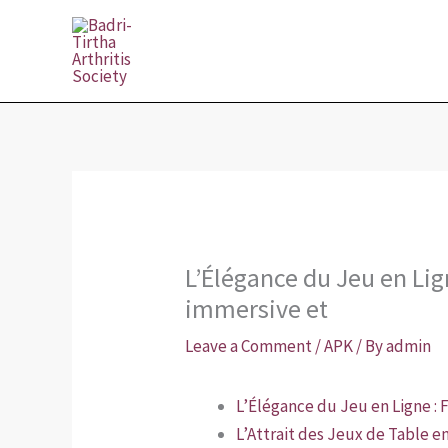
Skip
to
content
L’Élégance du Jeu en Lig
immersive et
Leave a Comment
/
APK
/ By
admin
L’Élégance du Jeu en Ligne : F
L’Attrait des Jeux de Table e