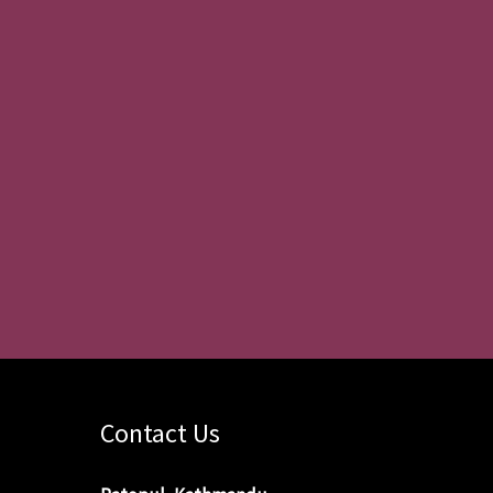
Contact Us