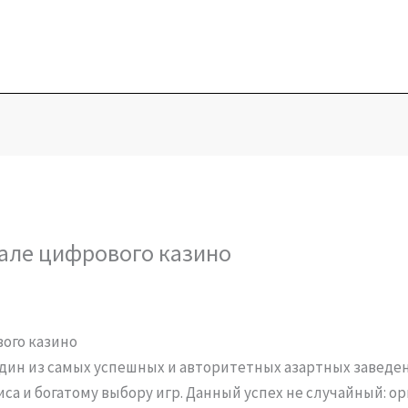
HOME
кале цифрового казино
вого казино
 один из самых успешных и авторитетных азартных завед
са и богатому выбору игр. Данный успех не случайный: 