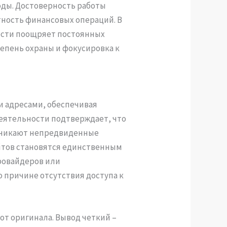
оды. Достоверность работы
ность финансовых операций. В
ости поощряет постоянных
епень охраны и фокусировка к
 адресами, обеспечивая
деятельности подтверждает, что
озникают непредвиденные
йтов становятся единственным
провайдеров или
о причине отсутствия доступа к
от оригинала. Вывод четкий –