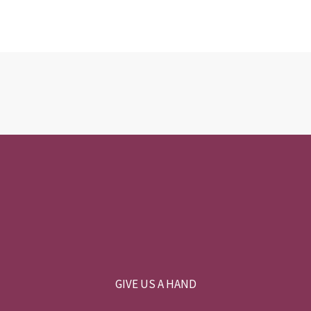
GIVE US A HAND