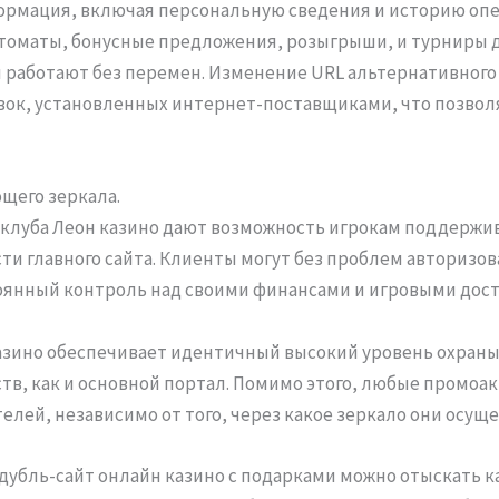
ормация, включая персональную сведения и историю опе
томаты, бонусные предложения, розыгрыши, и турниры д
работают без перемен. Изменение URL альтернативного 
ок, установленных интернет-поставщиками, что позвол
его зеркала.
клуба Леон казино дают возможность игрокам поддержив
и главного сайта. Клиенты могут без проблем авторизов
оянный контроль над своими финансами и игровыми дос
азино обеспечивает идентичный высокий уровень охран
в, как и основной портал. Помимо этого, любые промоак
елей, независимо от того, через какое зеркало они осущ
убль-сайт онлайн казино с подарками можно отыскать ка