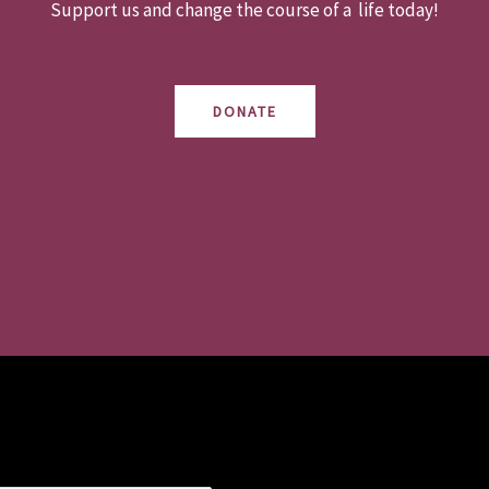
Support us and change the course of a life today!
DONATE