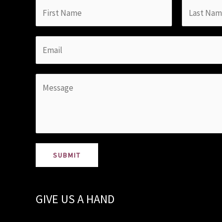
N
a
m
F
L
E
e
i
a
m
r
s
a
s
t
M
i
t
e
l
s
s
a
g
SUBMIT
e
*
GIVE US A HAND