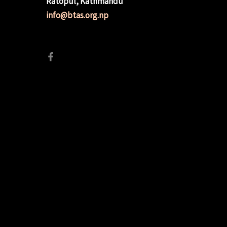
Ratopul, Kathmandu
info@btas.org.np