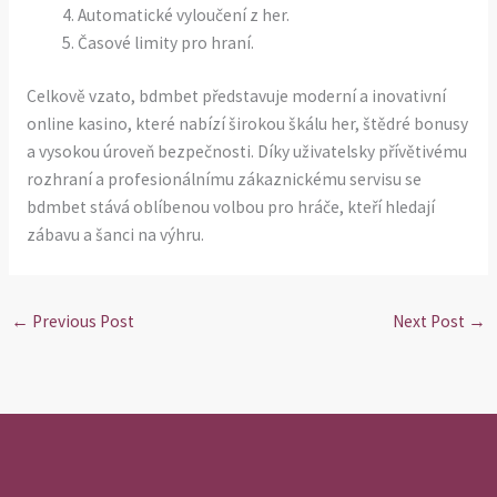
Automatické vyloučení z her.
Časové limity pro hraní.
Celkově vzato, bdmbet představuje moderní a inovativní
online kasino, které nabízí širokou škálu her, štědré bonusy
a vysokou úroveň bezpečnosti. Díky uživatelsky přívětivému
rozhraní a profesionálnímu zákaznickému servisu se
bdmbet stává oblíbenou volbou pro hráče, kteří hledají
zábavu a šanci na výhru.
←
Previous Post
Next Post
→