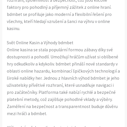
rozhraní, spolehlivost a bezpečnost, což jsou klíčové
faktory pro pohodlný a příjemný zážitek z online hraní.
bdmbet se profiluje jako moderní a flexibilní řešení pro
všechny, kteří hledají vzrušení a šanci na výhru v online
kasinu.
Svět Online Kasin a Výhody bdmbet
Online kasina se stala populární formou zábavy díky své
dostupnosti a pohodlí. Umožňují hráčům užívat si oblíbené
hry odkudkoliv a kdykoliv. bdmbet přináší nové standardy v
oblasti online hazardu, kombinací špičkových technologií a
široké nabídky her. Jednou z hlavních výhod bdmbet je jeho
uživatelsky přívětivé rozhraní, které usnadňuje navigaci i
pro začátečníky. Platforma také nabízí rychlé a bezpečné
platební metody, což zajišťuje pohodlné vklady a výběry.
Zaměření na bezpečnost a transparentnost buduje důvěru
mezi hráči a bdmbet.