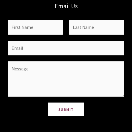
Email Us
N
a
m
F
L
E
e
i
a
m
r
s
a
s
t
M
i
t
e
l
s
s
a
g
e
SUBMIT
*