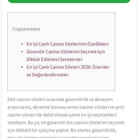
Содержимое
En İyi Canlı Casino Sitelerinin Özellikleri
Güvenilir Casino Sitelerini Seçmek İçin
Dikkat Edilmesi Gerekenler
En İyi Canlı Casino Siteleri 2026: Öneriler
ve Değerlendirmeler
Slot casino siteleri arasında güvenilirlik ve deneyim
arıyorsanız, deneme bonusu veren casino siteleri ve yeni
casino siteleri de dahil olmak üzere en iyi seçenekleri
inceleyin. Bu yıl, en güvenilir live casino sitelerini seçmek
için dikkatli bir çalışma yaptık. Bu siteler, güvenilirlik,
güvenli ödeme sistemleri ve profesyonel müşteri